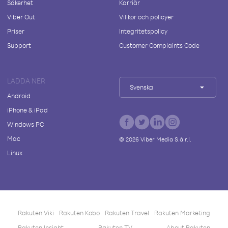
Säkerhet
Karriär
Viber Out
Villkor och policyer
Priser
Integritetspolicy
Support
Customer Complaints Code
LADDA NER
Svenska
Android
iPhone & iPad
Windows PC
Mac
©
2026
Viber Media S.à r.l.
Linux
Rakuten Viki
Rakuten Kobo
Rakuten Travel
Rakuten Marketing
Rakuten Insight
Rakuten TV
About Rakuten