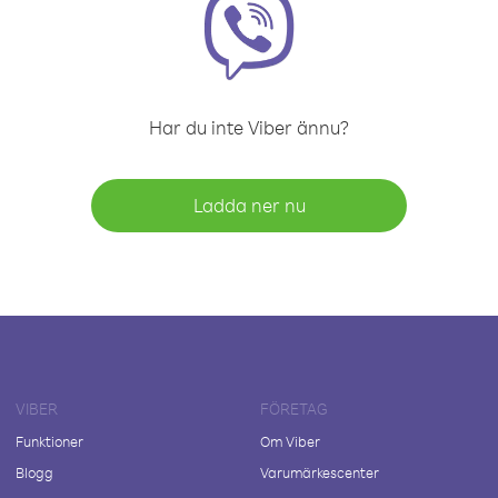
Har du inte Viber ännu?
Ladda ner nu
VIBER
FÖRETAG
Funktioner
Om Viber
Blogg
Varumärkescenter