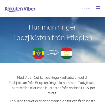
Logga in
Togg
navig
Hur man ringer
Tadzjikistan från Etiopien
Med Viber Out kan du ringa kvalitetssamtal till
Tadzjikistan från Etiopien.
Ring alla nummer i Tadzjikistan
- hemtelefon eller mobil! - startar från endast 19.5 ¢ per
minut.
Köp kreditpaket eller en samtalsplan för att få de bästa