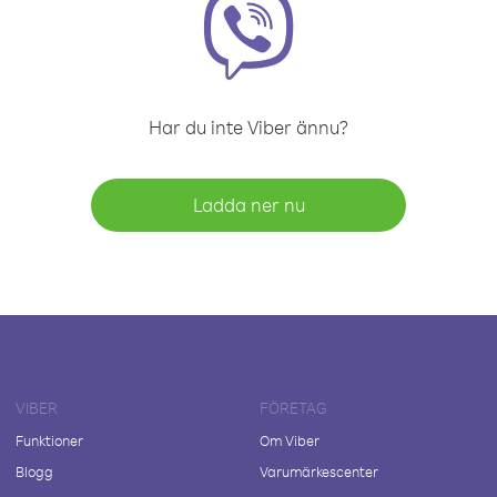
Har du inte Viber ännu?
Ladda ner nu
VIBER
FÖRETAG
Funktioner
Om Viber
Blogg
Varumärkescenter