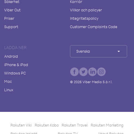
Säkerhet
Karriär
Viber Out
Villkor och policyer
Priser
Integritetspolicy
Support
Customer Complaints Code
LADDA NER
Svenska
Android
iPhone & iPad
Windows PC
Mac
©
2026
Viber Media S.à r.l.
Linux
Rakuten Viki
Rakuten Kobo
Rakuten Travel
Rakuten Marketing
Rakuten Insight
Rakuten TV
About Rakuten