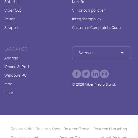
Säkerhet
Karriär
Viber Out
Villkor och policyer
Priser
Integritetspolicy
Support
Customer Complaints Code
LADDA NER
Svenska
Android
iPhone & iPad
Windows PC
Mac
©
2026
Viber Media S.à r.l.
Linux
Rakuten Viki
Rakuten Kobo
Rakuten Travel
Rakuten Marketing
Rakuten Insight
Rakuten TV
About Rakuten