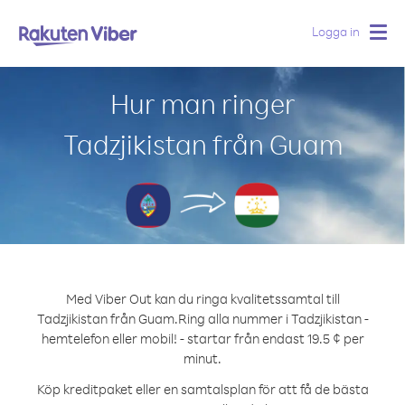
Logga in
Togg
navig
Hur man ringer
Tadzjikistan från Guam
Med Viber Out kan du ringa kvalitetssamtal till
Tadzjikistan från Guam.
Ring alla nummer i Tadzjikistan -
hemtelefon eller mobil! - startar från endast 19.5 ¢ per
minut.
Köp kreditpaket eller en samtalsplan för att få de bästa