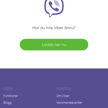
Har du inte Viber ännu?
Ladda ner nu
VIBER
FÖRETAG
Funktioner
Om Viber
Blogg
Varumärkescenter