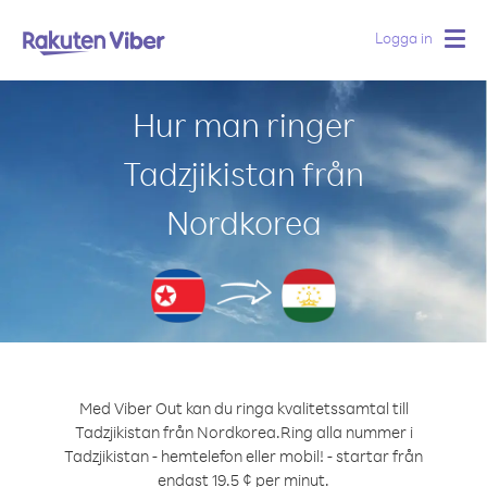
Logga in
Togg
navig
Hur man ringer
Tadzjikistan från
Nordkorea
Med Viber Out kan du ringa kvalitetssamtal till
Tadzjikistan från Nordkorea.
Ring alla nummer i
Tadzjikistan - hemtelefon eller mobil! - startar från
endast 19.5 ¢ per minut.