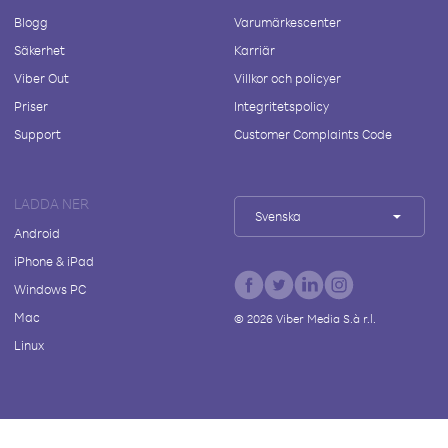
Blogg
Varumärkescenter
Säkerhet
Karriär
Viber Out
Villkor och policyer
Priser
Integritetspolicy
Support
Customer Complaints Code
LADDA NER
Svenska
Android
iPhone & iPad
Windows PC
Mac
©
2026
Viber Media S.à r.l.
Linux