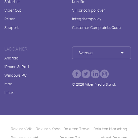
Säkerhet
Karriär
Viber Out
Villkor och policyer
Priser
Integritetspolicy
Support
Customer Complaints Code
LADDA NER
Svenska
Android
iPhone & iPad
Windows PC
Mac
©
2026
Viber Media S.à r.l.
Linux
Rakuten Viki
Rakuten Kobo
Rakuten Travel
Rakuten Marketing
Rakuten Insight
Rakuten TV
About Rakuten