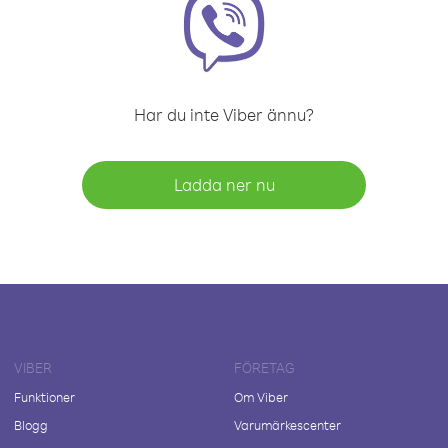
Har du inte Viber ännu?
Ladda ner nu
VIBER
FÖRETAG
Funktioner
Om Viber
Blogg
Varumärkescenter