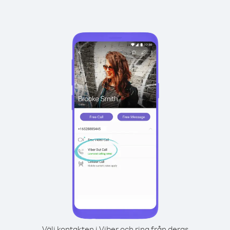
Välj kontakten i Viber och ring från deras