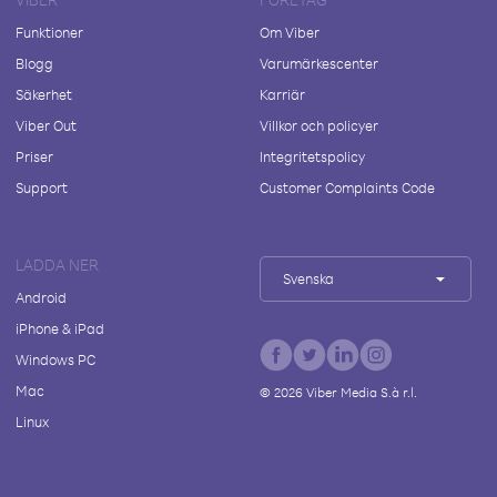
Funktioner
Om Viber
Blogg
Varumärkescenter
Säkerhet
Karriär
Viber Out
Villkor och policyer
Priser
Integritetspolicy
Support
Customer Complaints Code
LADDA NER
Svenska
Android
iPhone & iPad
Windows PC
Mac
©
2026
Viber Media S.à r.l.
Linux