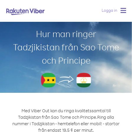
Logga in
Togg
navig
Hur man ringer
Tadzjikistan från Sao Tome
och Principe
Med Viber Out kan du ringa kvalitetssamtal till
Tadzjikistan från Sao Tome och Principe.
Ring alla
nummer i Tadzjikistan - hemtelefon eller mobil! - startar
från endast 19.5 ¢ per minut.