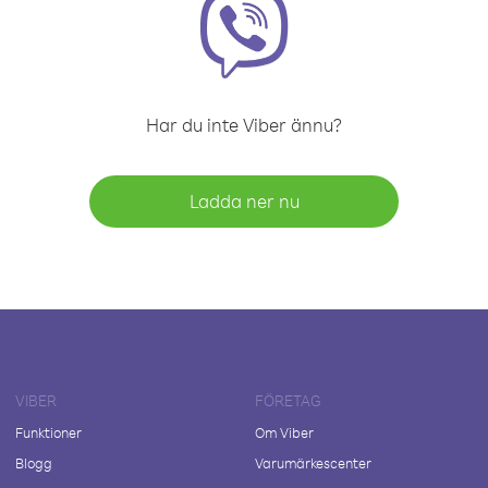
Har du inte Viber ännu?
Ladda ner nu
VIBER
FÖRETAG
Funktioner
Om Viber
Blogg
Varumärkescenter