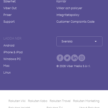
Säkerhet
Karriär
Viber Out
Villkor och policyer
Priser
Integritetspolicy
Support
Customer Complaints Code
LADDA NER
Svenska
Android
iPhone & iPad
Windows PC
Mac
©
2026
Viber Media S.à r.l.
Linux
Rakuten Viki
Rakuten Kobo
Rakuten Travel
Rakuten Marketing
Rakuten Insight
Rakuten TV
About Rakuten