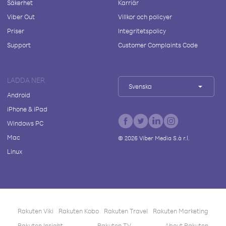
Säkerhet
Karriär
Viber Out
Villkor och policyer
Priser
Integritetspolicy
Support
Customer Complaints Code
LADDA NER
Svenska
Android
iPhone & iPad
Windows PC
Mac
©
2026
Viber Media S.à r.l.
Linux
Rakuten Viki
Rakuten Kobo
Rakuten Travel
Rakuten Marketing
Rakuten Insight
Rakuten TV
About Rakuten