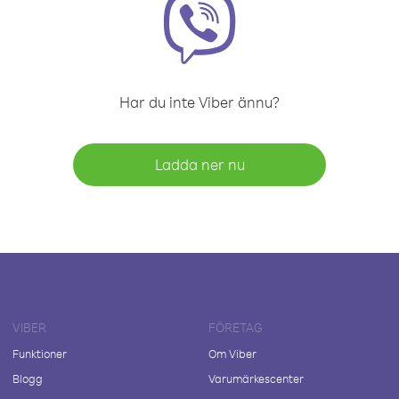
Har du inte Viber ännu?
Ladda ner nu
VIBER
FÖRETAG
Funktioner
Om Viber
Blogg
Varumärkescenter