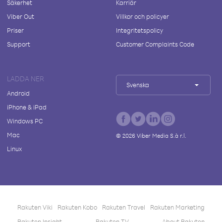
Säkerhet
Karriär
Viber Out
Villkor och policyer
Priser
Integritetspolicy
Support
Customer Complaints Code
LADDA NER
Svenska
Android
iPhone & iPad
Windows PC
Mac
©
2026
Viber Media S.à r.l.
Linux
Rakuten Viki
Rakuten Kobo
Rakuten Travel
Rakuten Marketing
Rakuten Insight
Rakuten TV
About Rakuten