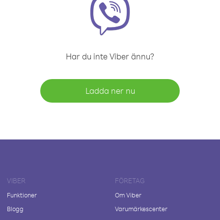
Har du inte Viber ännu?
Ladda ner nu
VIBER
FÖRETAG
Funktioner
Om Viber
Blogg
Varumärkescenter