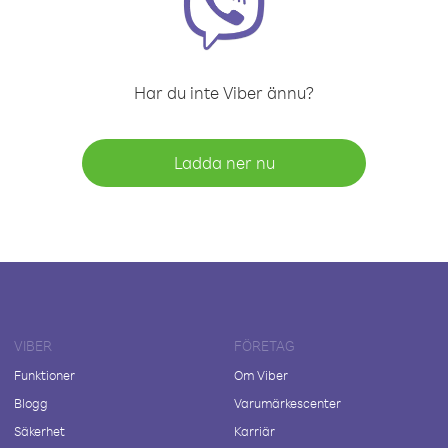
Har du inte Viber ännu?
Ladda ner nu
VIBER
FÖRETAG
Funktioner
Om Viber
Blogg
Varumärkescenter
Säkerhet
Karriär