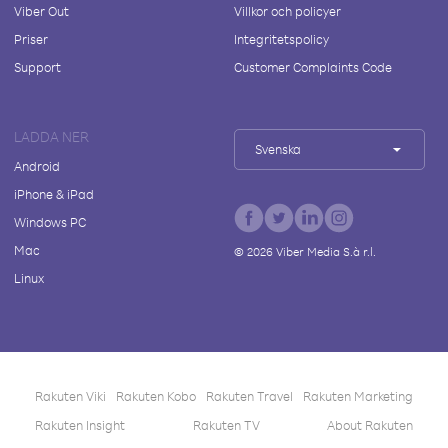
Viber Out
Villkor och policyer
Priser
Integritetspolicy
Support
Customer Complaints Code
LADDA NER
Svenska
Android
iPhone & iPad
Windows PC
Mac
©
2026
Viber Media S.à r.l.
Linux
Rakuten Viki
Rakuten Kobo
Rakuten Travel
Rakuten Marketing
Rakuten Insight
Rakuten TV
About Rakuten