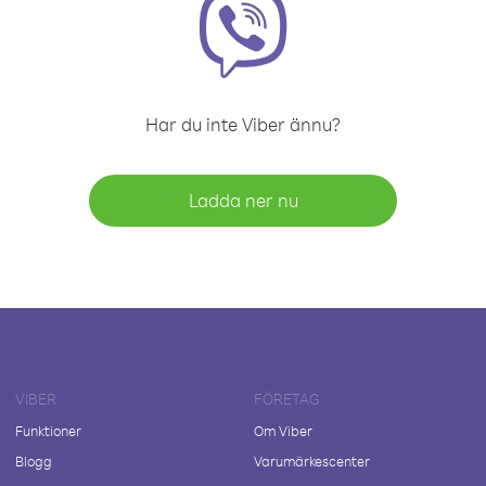
Har du inte Viber ännu?
Ladda ner nu
VIBER
FÖRETAG
Funktioner
Om Viber
Blogg
Varumärkescenter