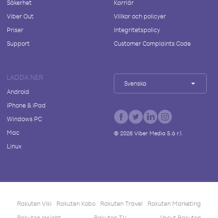
Säkerhet
Karriär
Viber Out
Villkor och policyer
Priser
Integritetspolicy
Support
Customer Complaints Code
LADDA NER
Svenska
Android
iPhone & iPad
Windows PC
Mac
©
2026
Viber Media S.à r.l.
Linux
Rakuten Viki
Rakuten Kobo
Rakuten Travel
Rakuten Marketing
Rakuten Insight
Rakuten TV
About Rakuten