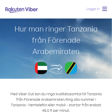
Logga in
Togg
navig
Hur man ringer Tanzania
från Förenade
Arabemiraten
Med Viber Out kan du ringa kvalitetssamtal till Tanzania
från Förenade Arabemiraten.
Ring alla nummer i
Tanzania - hemtelefon eller mobil! - startar från endast
49.0 ¢ per minut.