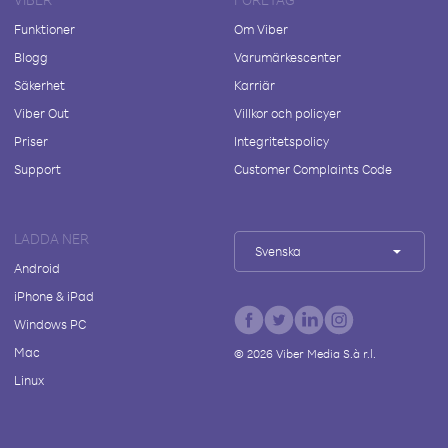
Funktioner
Om Viber
Blogg
Varumärkescenter
Säkerhet
Karriär
Viber Out
Villkor och policyer
Priser
Integritetspolicy
Support
Customer Complaints Code
LADDA NER
Svenska
Android
iPhone & iPad
Windows PC
Mac
©
2026
Viber Media S.à r.l.
Linux