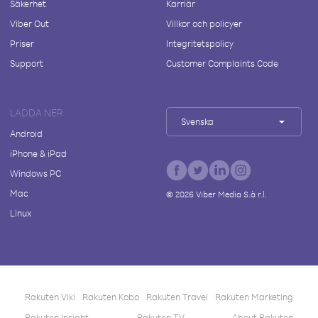
Säkerhet
Karriär
Viber Out
Villkor och policyer
Priser
Integritetspolicy
Support
Customer Complaints Code
LADDA NER
Svenska
Android
iPhone & iPad
Windows PC
Mac
©
2026
Viber Media S.à r.l.
Linux
Rakuten Viki
Rakuten Kobo
Rakuten Travel
Rakuten Marketing
Rakuten Insight
Rakuten TV
About Rakuten