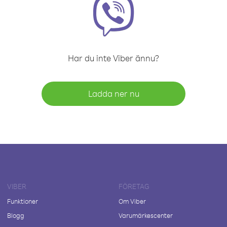
Har du inte Viber ännu?
Ladda ner nu
VIBER
FÖRETAG
Funktioner
Om Viber
Blogg
Varumärkescenter