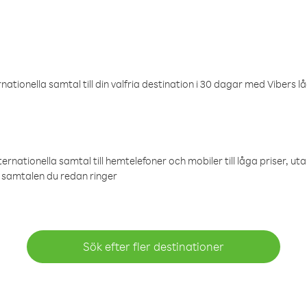
ationella samtal till din valfria destination i 30 dagar med Vibers lå
ternationella samtal till hemtelefoner och mobiler till låga priser, ut
samtalen du redan ringer
Sök efter fler destinationer