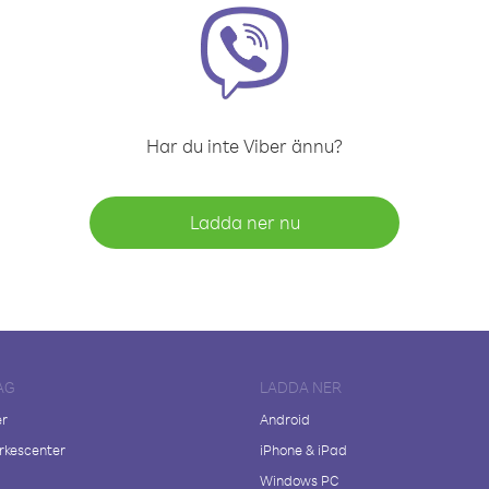
Har du inte Viber ännu?
Ladda ner nu
AG
LADDA NER
er
Android
kescenter
iPhone & iPad
Windows PC