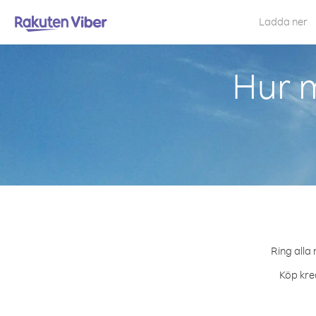
Ladda ner
Hur m
Ring alla
Köp kred