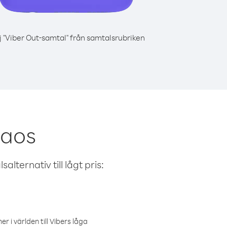
j "Viber Out-samtal" från samtalsrubriken
Laos
alternativ till lågt pris:
r i världen till Vibers låga