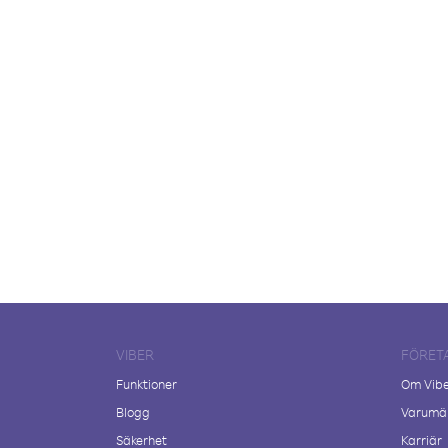
VIBER
FÖRET
Funktioner
Om Vib
Blogg
Varumär
Säkerhet
Karriär