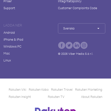
Priser
Integritetspolicy
Support
Customer Complaints Code
LADDA NER
Svenska
Android
iPhone & iPad
Windows PC
Mac
©
2026
Viber Media S.à r.l.
Linux
Rakuten Viki
Rakuten Kobo
Rakuten Travel
Rakuten Marketing
Rakuten Insight
Rakuten TV
About Rakuten