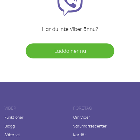
Har du inte Viber ännu?
Ladda ner nu
VIBER
FÖRETAG
Funktioner
Om Viber
Blogg
Varumärkescenter
Säkerhet
Karriär