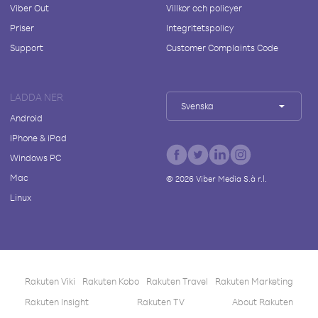
Viber Out
Villkor och policyer
Priser
Integritetspolicy
Support
Customer Complaints Code
LADDA NER
Svenska
Android
iPhone & iPad
Windows PC
Mac
©
2026
Viber Media S.à r.l.
Linux
Rakuten Viki
Rakuten Kobo
Rakuten Travel
Rakuten Marketing
Rakuten Insight
Rakuten TV
About Rakuten