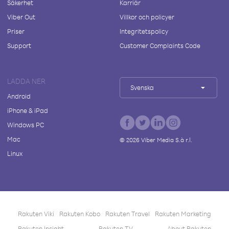
Säkerhet
Karriär
Viber Out
Villkor och policyer
Priser
Integritetspolicy
Support
Customer Complaints Code
LADDA NER
Svenska
Android
iPhone & iPad
Windows PC
Mac
©
2026
Viber Media S.à r.l.
Linux
Rakuten Viki
Rakuten Kobo
Rakuten Travel
Rakuten Marketing
Rakuten Insight
Rakuten TV
About Rakuten