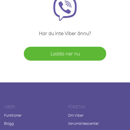
Har du inte Viber ännu?
Ladda ner nu
VIBER
FÖRETAG
Funktioner
Om Viber
Blogg
Varumärkescenter