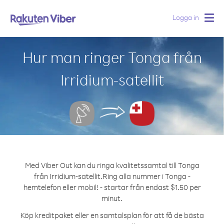
Logga in
Togg
navig
Hur man ringer Tonga från
Irridium-satellit
Med Viber Out kan du ringa kvalitetssamtal till Tonga
från Irridium-satellit.
Ring alla nummer i Tonga -
hemtelefon eller mobil! - startar från endast $1.50 per
minut.
Köp kreditpaket eller en samtalsplan för att få de bästa