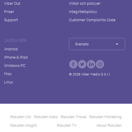
Viber Out
Villkor och policyer
Priser
Integritetspolicy
Support
Customer Complaints Code
LADDA NER
Svenska
Android
iPhone & iPad
Windows PC
Mac
©
2026
Viber Media S.à r.l.
Linux
Rakuten Viki
Rakuten Kobo
Rakuten Travel
Rakuten Marketing
Rakuten Insight
Rakuten TV
About Rakuten