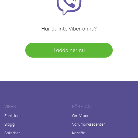
Har du inte Viber ännu?
Ladda ner nu
VIBER
FÖRETAG
Funktioner
Om Viber
Blogg
Varumärkescenter
Säkerhet
Karriär