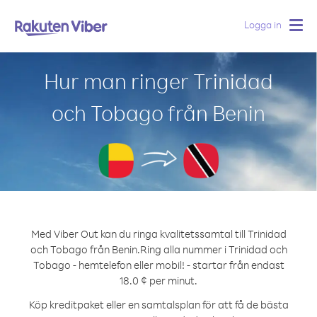
Logga in
Togg
navig
Hur man ringer Trinidad
och Tobago från Benin
Med Viber Out kan du ringa kvalitetssamtal till Trinidad
och Tobago från Benin.
Ring alla nummer i Trinidad och
Tobago - hemtelefon eller mobil! - startar från endast
18.0 ¢ per minut.
Köp kreditpaket eller en samtalsplan för att få de bästa