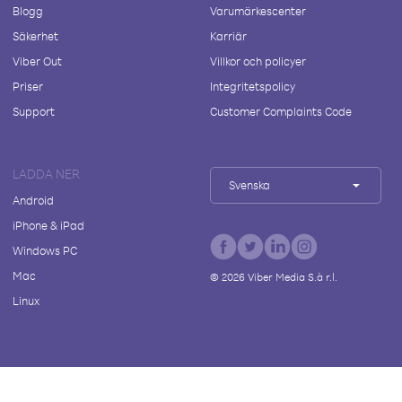
Blogg
Varumärkescenter
Säkerhet
Karriär
Viber Out
Villkor och policyer
Priser
Integritetspolicy
Support
Customer Complaints Code
LADDA NER
Svenska
Android
iPhone & iPad
Windows PC
Mac
©
2026
Viber Media S.à r.l.
Linux