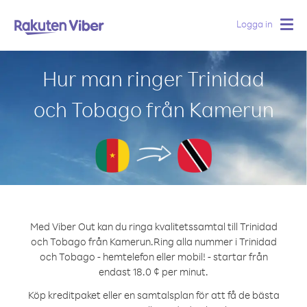
Logga in
Togg
navig
Hur man ringer Trinidad
och Tobago från Kamerun
Med Viber Out kan du ringa kvalitetssamtal till Trinidad
och Tobago från Kamerun.
Ring alla nummer i Trinidad
och Tobago - hemtelefon eller mobil! - startar från
endast 18.0 ¢ per minut.
Köp kreditpaket eller en samtalsplan för att få de bästa