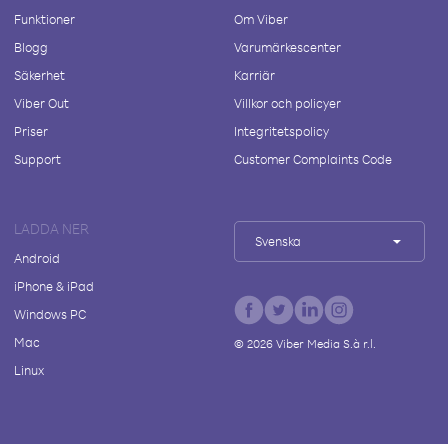
Funktioner
Om Viber
Blogg
Varumärkescenter
Säkerhet
Karriär
Viber Out
Villkor och policyer
Priser
Integritetspolicy
Support
Customer Complaints Code
LADDA NER
Svenska
Android
iPhone & iPad
Windows PC
Mac
©
2026
Viber Media S.à r.l.
Linux