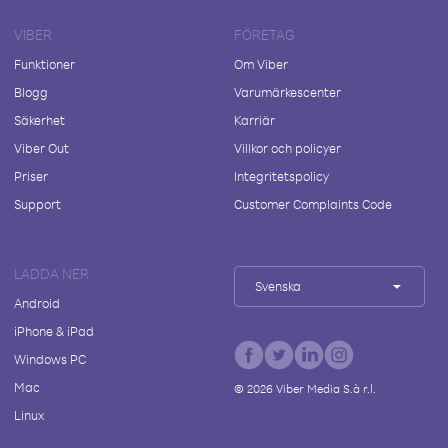
VIBER
FÖRETAG
Funktioner
Om Viber
Blogg
Varumärkescenter
Säkerhet
Karriär
Viber Out
Villkor och policyer
Priser
Integritetspolicy
Support
Customer Complaints Code
LADDA NER
Svenska
Android
iPhone & iPad
Windows PC
Mac
©
2026
Viber Media S.à r.l.
Linux