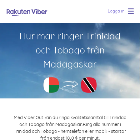
Logga in
Togg
navig
Hur man ringer Trinidad
och Tobago från
Madagaskar
Med Viber Out kan du ringa kvalitetssamtal till Trinidad
och Tobago från Madagaskar.
Ring alla nummer i
Trinidad och Tobago - hemtelefon eller mobil! - startar
från endast 18.0 ¢ per minut.