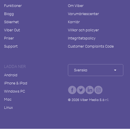
Funktioner
Om Viber
Blogg
Varumärkescenter
Säkerhet
Karriär
Viber Out
Villkor och policyer
Priser
Integritetspolicy
Support
Customer Complaints Code
LADDA NER
Svenska
Android
iPhone & iPad
Windows PC
Mac
©
2026
Viber Media S.à r.l.
Linux