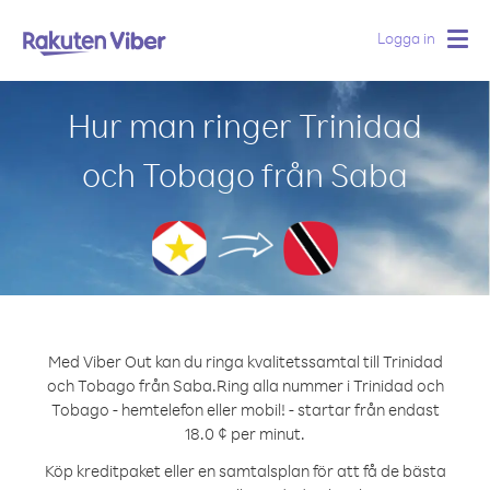
Logga in
Togg
navig
Hur man ringer Trinidad
och Tobago från Saba
Med Viber Out kan du ringa kvalitetssamtal till Trinidad
och Tobago från Saba.
Ring alla nummer i Trinidad och
Tobago - hemtelefon eller mobil! - startar från endast
18.0 ¢ per minut.
Köp kreditpaket eller en samtalsplan för att få de bästa