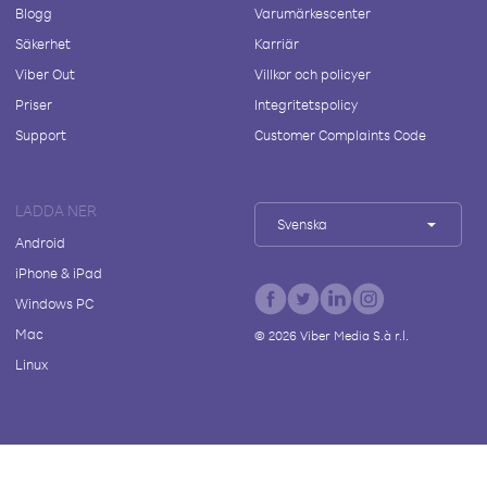
Blogg
Varumärkescenter
Säkerhet
Karriär
Viber Out
Villkor och policyer
Priser
Integritetspolicy
Support
Customer Complaints Code
LADDA NER
Svenska
Android
iPhone & iPad
Windows PC
Mac
©
2026
Viber Media S.à r.l.
Linux