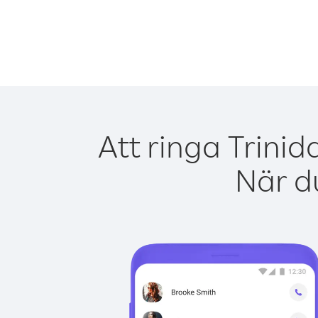
Att ringa Trini
När du