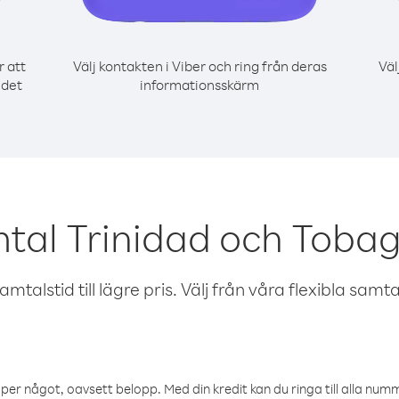
r att
Välj kontakten i Viber och ring från deras
Väl
 det
informationsskärm
tal Trinidad och Toba
talstid till lägre pris. Välj från våra flexibla samtals
öper något, oavsett belopp. Med din kredit kan du ringa till alla numme