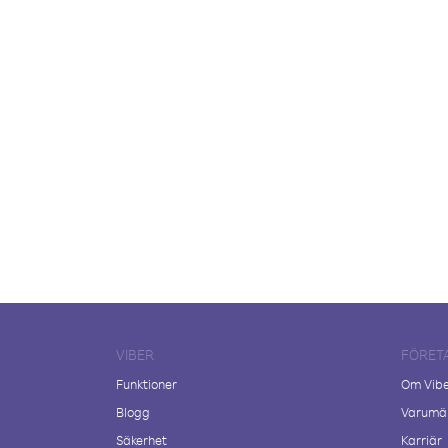
VIBER
FÖRET
Funktioner
Om Vib
Blogg
Varumär
Säkerhet
Karriär