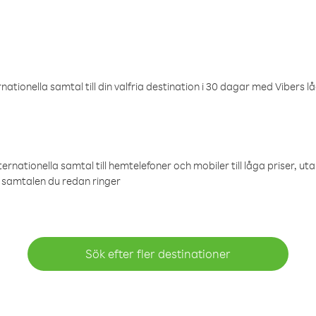
ationella samtal till din valfria destination i 30 dagar med Vibers lå
ternationella samtal till hemtelefoner och mobiler till låga priser, ut
samtalen du redan ringer
Sök efter fler destinationer