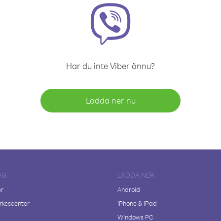
Har du inte Viber ännu?
Ladda ner nu
AG
LADDA NER
er
Android
kescenter
iPhone & iPad
Windows PC