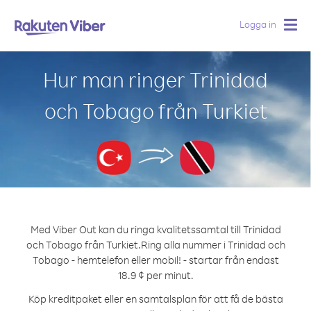
Logga in
Togg
navig
Hur man ringer Trinidad
och Tobago från Turkiet
Med Viber Out kan du ringa kvalitetssamtal till Trinidad
och Tobago från Turkiet.
Ring alla nummer i Trinidad och
Tobago - hemtelefon eller mobil! - startar från endast
18.9 ¢ per minut.
Köp kreditpaket eller en samtalsplan för att få de bästa