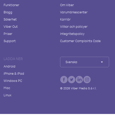
Funktioner
Om Viber
Blogg
Varumärkescenter
Säkerhet
Karriär
Viber Out
Villkor och policyer
Priser
Integritetspolicy
Support
Customer Complaints Code
LADDA NER
Svenska
Android
iPhone & iPad
Windows PC
Mac
©
2026
Viber Media S.à r.l.
Linux