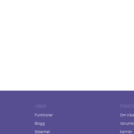
VIBER
FÖRET
Funktioner
Om Vib
Blogg
Varumär
Säkerhet
Karriär