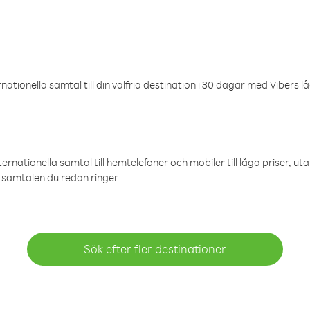
ationella samtal till din valfria destination i 30 dagar med Vibers lå
ternationella samtal till hemtelefoner och mobiler till låga priser, ut
samtalen du redan ringer
Sök efter fler destinationer