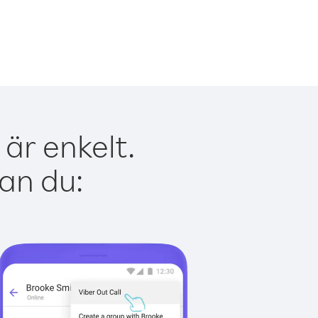
är enkelt.
kan du: