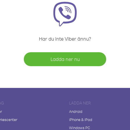
Har du inte Viber ännu?
Ladda ner nu
AG
LADDA NER
er
Android
kescenter
iPhone & iPad
Windows PC