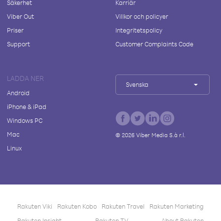
Säkerhet
Karriär
Viber Out
Villkor och policyer
Priser
Integritetspolicy
Support
Customer Complaints Code
LADDA NER
Svenska
Android
iPhone & iPad
Windows PC
Mac
©
2026
Viber Media S.à r.l.
Linux
Rakuten Viki
Rakuten Kobo
Rakuten Travel
Rakuten Marketing
Rakuten Insight
Rakuten TV
About Rakuten