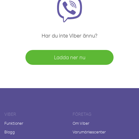
Har du inte Viber ännu?
Ladda ner nu
VIBER
FÖRETAG
Funktioner
Om Viber
Blogg
Varumärkescenter