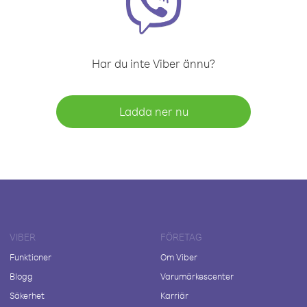
Har du inte Viber ännu?
Ladda ner nu
VIBER
FÖRETAG
Funktioner
Om Viber
Blogg
Varumärkescenter
Säkerhet
Karriär