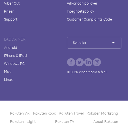
Viber Out
Villkor och policyer
Priser
Integritetspolicy
Support
Customer Complaints Code
LADDA NER
Svenska
Android
iPhone & iPad
Windows PC
Mac
©
2026
Viber Media S.à r.l.
Linux
Rakuten Viki
Rakuten Kobo
Rakuten Travel
Rakuten Marketing
Rakuten Insight
Rakuten TV
About Rakuten