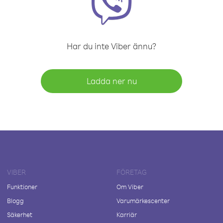
Har du inte Viber ännu?
Ladda ner nu
VIBER
FÖRETAG
Funktioner
Om Viber
Blogg
Varumärkescenter
Säkerhet
Karriär