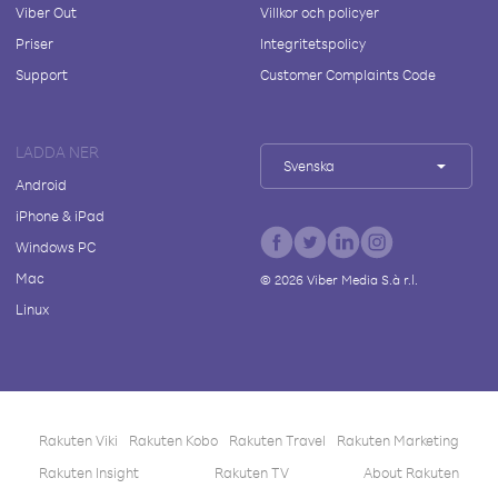
Viber Out
Villkor och policyer
Priser
Integritetspolicy
Support
Customer Complaints Code
LADDA NER
Svenska
Android
iPhone & iPad
Windows PC
Mac
©
2026
Viber Media S.à r.l.
Linux
Rakuten Viki
Rakuten Kobo
Rakuten Travel
Rakuten Marketing
Rakuten Insight
Rakuten TV
About Rakuten