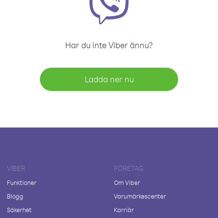
Har du inte Viber ännu?
Ladda ner nu
VIBER
FÖRETAG
Funktioner
Om Viber
Blogg
Varumärkescenter
Säkerhet
Karriär