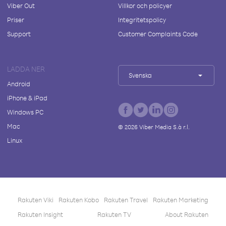
Viber Out
Villkor och policyer
Priser
Integritetspolicy
Support
Customer Complaints Code
LADDA NER
Svenska
Android
iPhone & iPad
Windows PC
Mac
©
2026
Viber Media S.à r.l.
Linux
Rakuten Viki
Rakuten Kobo
Rakuten Travel
Rakuten Marketing
Rakuten Insight
Rakuten TV
About Rakuten