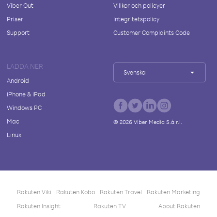
Viber Out
Villkor och policyer
Priser
Integritetspolicy
Support
Customer Complaints Code
LADDA NER
Svenska
Android
iPhone & iPad
Windows PC
Mac
©
2026
Viber Media S.à r.l.
Linux
Rakuten Viki
Rakuten Kobo
Rakuten Travel
Rakuten Marketing
Rakuten Insight
Rakuten TV
About Rakuten