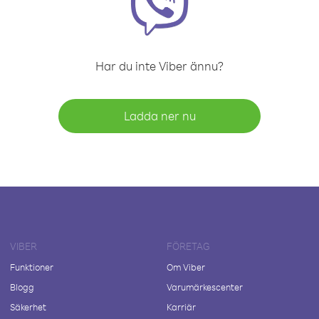
Har du inte Viber ännu?
Ladda ner nu
VIBER
FÖRETAG
Funktioner
Om Viber
Blogg
Varumärkescenter
Säkerhet
Karriär