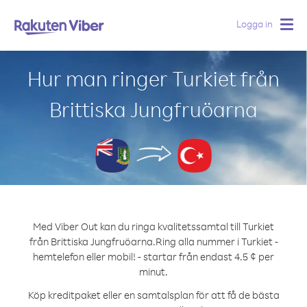
Logga in
Togg
navig
Hur man ringer Turkiet från
Brittiska Jungfruöarna
Med Viber Out kan du ringa kvalitetssamtal till Turkiet
från Brittiska Jungfruöarna.
Ring alla nummer i Turkiet -
hemtelefon eller mobil! - startar från endast 4.5 ¢ per
minut.
Köp kreditpaket eller en samtalsplan för att få de bästa