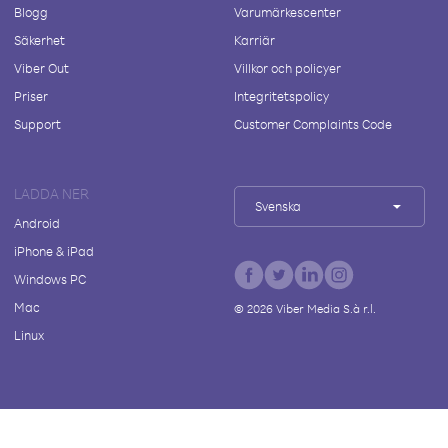
Blogg
Varumärkescenter
Säkerhet
Karriär
Viber Out
Villkor och policyer
Priser
Integritetspolicy
Support
Customer Complaints Code
LADDA NER
Svenska
Android
iPhone & iPad
Windows PC
Mac
©
2026
Viber Media S.à r.l.
Linux