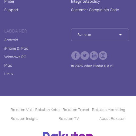
Priser
Integritetspolicy
Support
Customer Complaints Code
LADDA NER
Svenska
Android
iPhone & iPad
Windows PC
Mac
©
2026
Viber Media S.à r.l.
Linux
Rakuten Viki
Rakuten Kobo
Rakuten Travel
Rakuten Marketing
Rakuten Insight
Rakuten TV
About Rakuten