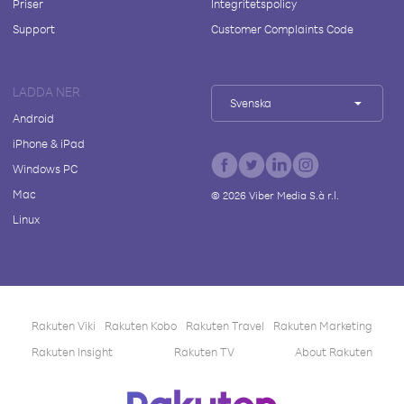
Priser
Integritetspolicy
Support
Customer Complaints Code
LADDA NER
Svenska
Android
iPhone & iPad
Windows PC
Mac
©
2026
Viber Media S.à r.l.
Linux
Rakuten Viki
Rakuten Kobo
Rakuten Travel
Rakuten Marketing
Rakuten Insight
Rakuten TV
About Rakuten