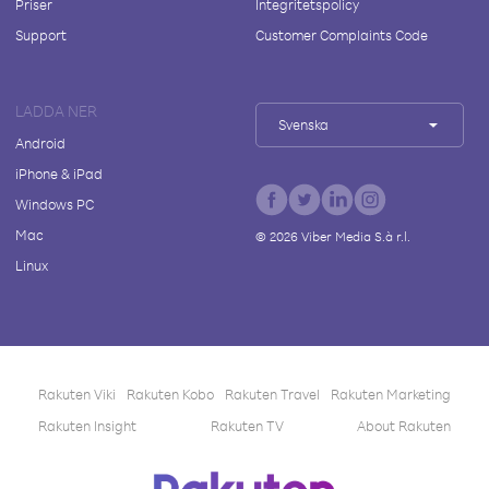
Priser
Integritetspolicy
Support
Customer Complaints Code
LADDA NER
Svenska
Android
iPhone & iPad
Windows PC
Mac
©
2026
Viber Media S.à r.l.
Linux
Rakuten Viki
Rakuten Kobo
Rakuten Travel
Rakuten Marketing
Rakuten Insight
Rakuten TV
About Rakuten