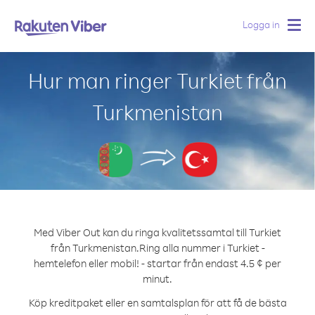
Logga in
Togg
navig
Hur man ringer Turkiet från
Turkmenistan
Med Viber Out kan du ringa kvalitetssamtal till Turkiet
från Turkmenistan.
Ring alla nummer i Turkiet -
hemtelefon eller mobil! - startar från endast 4.5 ¢ per
minut.
Köp kreditpaket eller en samtalsplan för att få de bästa