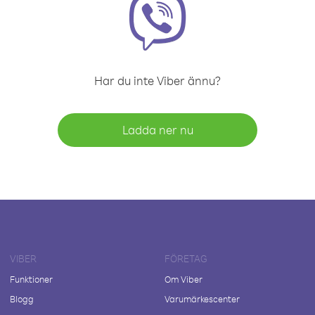
Har du inte Viber ännu?
Ladda ner nu
VIBER
FÖRETAG
Funktioner
Om Viber
Blogg
Varumärkescenter