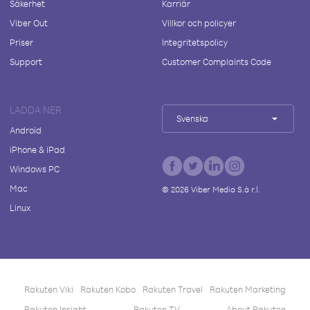
Säkerhet
Karriär
Viber Out
Villkor och policyer
Priser
Integritetspolicy
Support
Customer Complaints Code
LADDA NER
Svenska
Android
iPhone & iPad
Windows PC
Mac
©
2026
Viber Media S.à r.l.
Linux
Rakuten Viki
Rakuten Kobo
Rakuten Travel
Rakuten Marketing
Rakuten Insight
Rakuten TV
About Rakuten