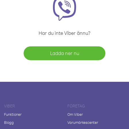
Har du inte Viber ännu?
Ladda ner nu
VIBER
FÖRETAG
Funktioner
Om Viber
Blogg
Varumärkescenter