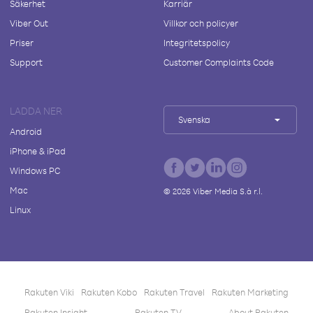
Säkerhet
Karriär
Viber Out
Villkor och policyer
Priser
Integritetspolicy
Support
Customer Complaints Code
LADDA NER
Svenska
Android
iPhone & iPad
Windows PC
Mac
©
2026
Viber Media S.à r.l.
Linux
Rakuten Viki
Rakuten Kobo
Rakuten Travel
Rakuten Marketing
Rakuten Insight
Rakuten TV
About Rakuten