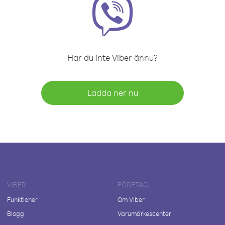
Har du inte Viber ännu?
Ladda ner nu
VIBER
FÖRETAG
Funktioner
Om Viber
Blogg
Varumärkescenter