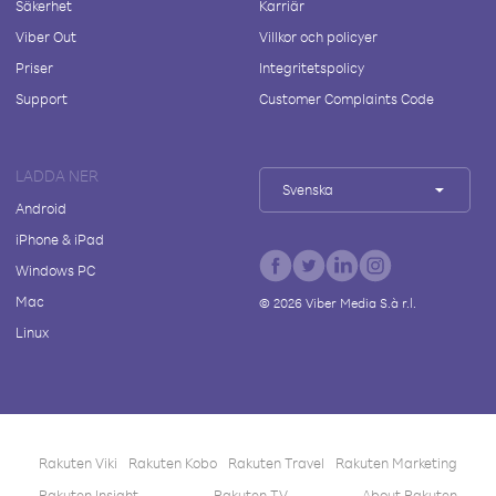
Säkerhet
Karriär
Viber Out
Villkor och policyer
Priser
Integritetspolicy
Support
Customer Complaints Code
LADDA NER
Svenska
Android
iPhone & iPad
Windows PC
Mac
©
2026
Viber Media S.à r.l.
Linux
Rakuten Viki
Rakuten Kobo
Rakuten Travel
Rakuten Marketing
Rakuten Insight
Rakuten TV
About Rakuten