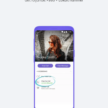
det följande:
+
+
993
Lokalt nummer