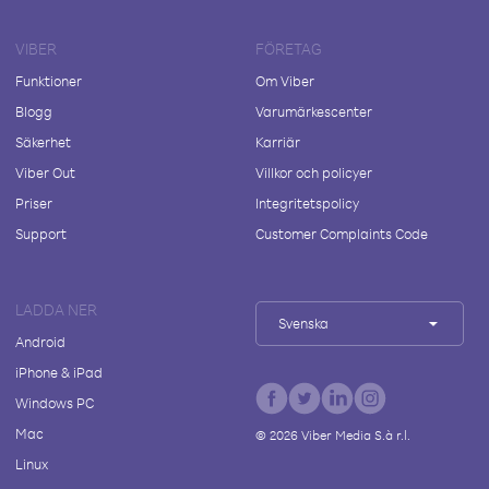
VIBER
FÖRETAG
Funktioner
Om Viber
Blogg
Varumärkescenter
Säkerhet
Karriär
Viber Out
Villkor och policyer
Priser
Integritetspolicy
Support
Customer Complaints Code
LADDA NER
Svenska
Android
iPhone & iPad
Windows PC
Mac
©
2026
Viber Media S.à r.l.
Linux