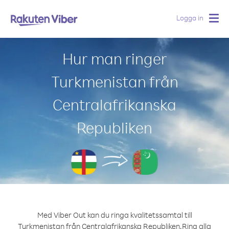
Logga in
Togg
navig
Hur man ringer
Turkmenistan från
Centralafrikanska
Republiken
Med Viber Out kan du ringa kvalitetssamtal till
Turkmenistan från Centralafrikanska Republiken.
Ring alla