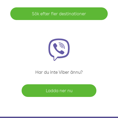
Sök efter fler destinationer
Har du inte Viber ännu?
Ladda ner nu