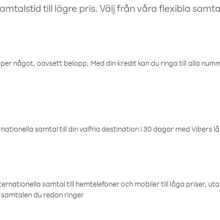
talstid till lägre pris. Välj från våra flexibla samtals
öper något, oavsett belopp. Med din kredit kan du ringa till alla numme
ationella samtal till din valfria destination i 30 dagar med Vibers lå
ternationella samtal till hemtelefoner och mobiler till låga priser, ut
samtalen du redan ringer