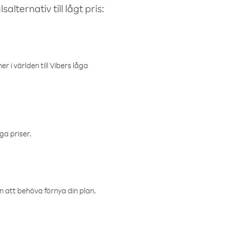
alternativ till lågt pris:
r i världen till Vibers låga
ga priser.
an att behöva förnya din plan.