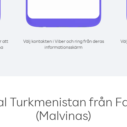
r att
Välj kontakten i Viber och ring från deras
Väl
na
informationsskärm
al Turkmenistan från F
(Malvinas)