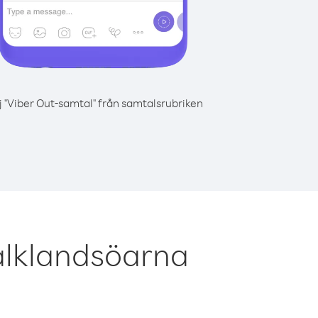
j "Viber Out-samtal" från samtalsrubriken
alklandsöarna