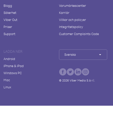
Blogg
Varumärkescenter
Säkerhet
Karriär
Viber Out
Villkor och policyer
Priser
Integritetspolicy
Support
Customer Complaints Code
LADDA NER
Svenska
Android
iPhone & iPad
Windows PC
Mac
©
2026
Viber Media S.à r.l.
Linux