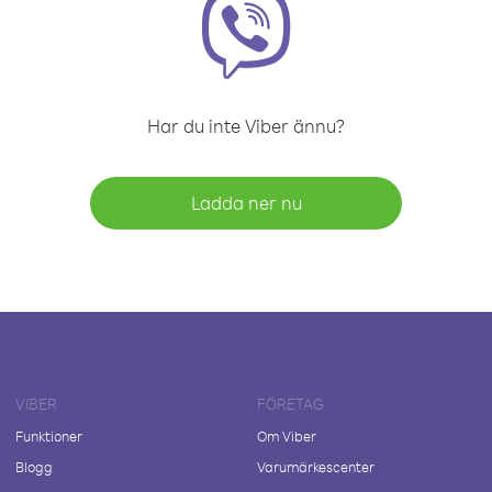
Har du inte Viber ännu?
Ladda ner nu
VIBER
FÖRETAG
Funktioner
Om Viber
Blogg
Varumärkescenter