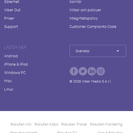
Säkerhet
Karriär
Viber Out
Villkor och policyer
Priser
Integritetspolicy
Support
Customer Complaints Code
LADDA NER
Svenska
Android
iPhone & iPad
Windows PC
Mac
©
2026
Viber Media S.à r.l.
Linux
Rakuten Viki
Rakuten Kobo
Rakuten Travel
Rakuten Marketing
Rakuten Insight
Rakuten TV
About Rakuten