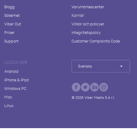
Blogg
Varumärkescenter
Säkerhet
Karriär
Viber Out
Villkor och policyer
Priser
Integritetspolicy
Support
Customer Complaints Code
LADDA NER
Svenska
Android
iPhone & iPad
Windows PC
Mac
©
2026
Viber Media S.à r.l.
Linux