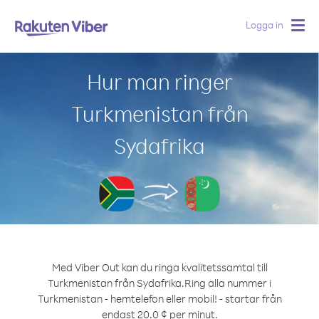
Logga in
Togg
navig
Hur man ringer
Turkmenistan från
Sydafrika
Med Viber Out kan du ringa kvalitetssamtal till
Turkmenistan från Sydafrika.
Ring alla nummer i
Turkmenistan - hemtelefon eller mobil! - startar från
endast 20.0 ¢ per minut.