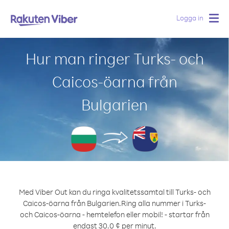
Logga in
Togg
navig
Hur man ringer Turks- och
Caicos-öarna från
Bulgarien
Med Viber Out kan du ringa kvalitetssamtal till Turks- och
Caicos-öarna från Bulgarien.
Ring alla nummer i Turks-
och Caicos-öarna - hemtelefon eller mobil! - startar från
endast 30.0 ¢ per minut.