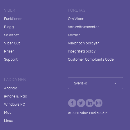
VIBER
FÖRETAG
Funktioner
Om Viber
Blogg
Varumärkescenter
Säkerhet
Karriär
Viber Out
Villkor och policyer
Priser
Integritetspolicy
Support
Customer Complaints Code
LADDA NER
Svenska
Android
iPhone & iPad
Windows PC
Mac
©
2026
Viber Media S.à r.l.
Linux