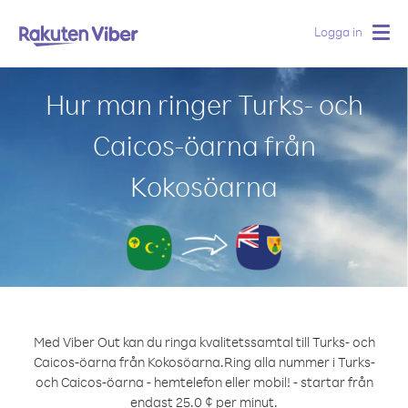
Logga in
Togg
navig
Hur man ringer Turks- och
Caicos-öarna från
Kokosöarna
Med Viber Out kan du ringa kvalitetssamtal till Turks- och
Caicos-öarna från Kokosöarna.
Ring alla nummer i Turks-
och Caicos-öarna - hemtelefon eller mobil! - startar från
endast 25.0 ¢ per minut.