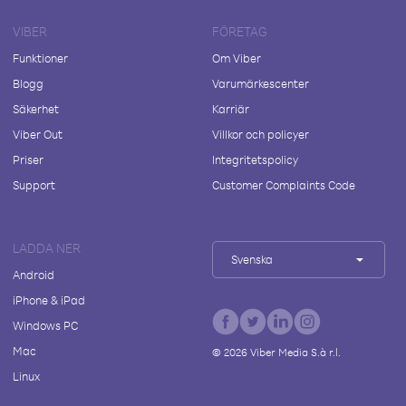
VIBER
FÖRETAG
Funktioner
Om Viber
Blogg
Varumärkescenter
Säkerhet
Karriär
Viber Out
Villkor och policyer
Priser
Integritetspolicy
Support
Customer Complaints Code
LADDA NER
Svenska
Android
iPhone & iPad
Windows PC
Mac
©
2026
Viber Media S.à r.l.
Linux