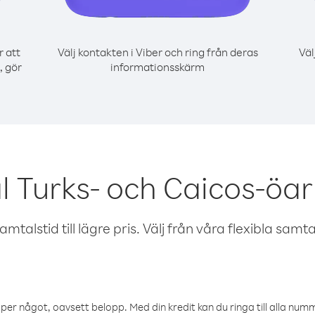
r att
Välj kontakten i Viber och ring från deras
Väl
, gör
informationsskärm
l Turks- och Caicos-öar
talstid till lägre pris. Välj från våra flexibla samtals
öper något, oavsett belopp. Med din kredit kan du ringa till alla numme