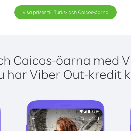
Visa priser till Turks- och Caicos-öarna
och Caicos-öarna med Vi
 har Viber Out-kredit 