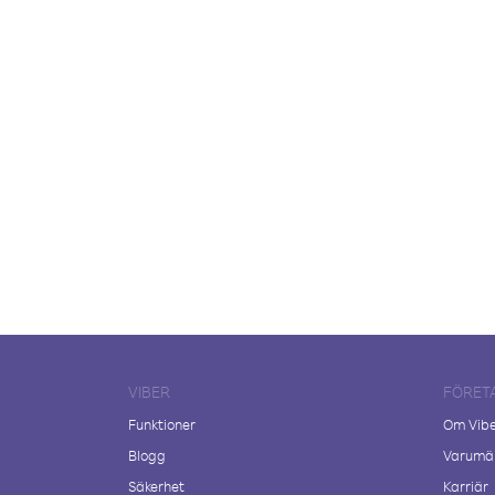
VIBER
FÖRET
Funktioner
Om Vib
Blogg
Varumär
Säkerhet
Karriär