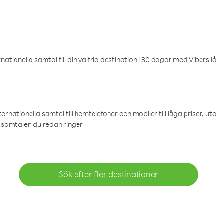
ationella samtal till din valfria destination i 30 dagar med Vibers lå
ternationella samtal till hemtelefoner och mobiler till låga priser, ut
samtalen du redan ringer
Sök efter fler destinationer