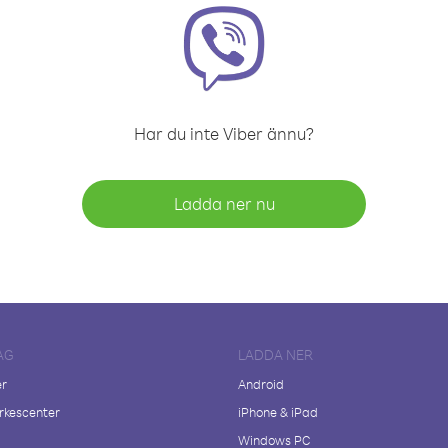
Har du inte Viber ännu?
Ladda ner nu
AG
LADDA NER
er
Android
kescenter
iPhone & iPad
Windows PC