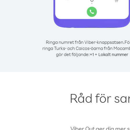
Ringa numret från Viber-knappsatsen.
Fö
ringa Turks- och Caicos-öarna från Mocam
gör det följande:
+
+
1
Lokalt nummer
Råd för sa
Viber Out ger dig mer sam