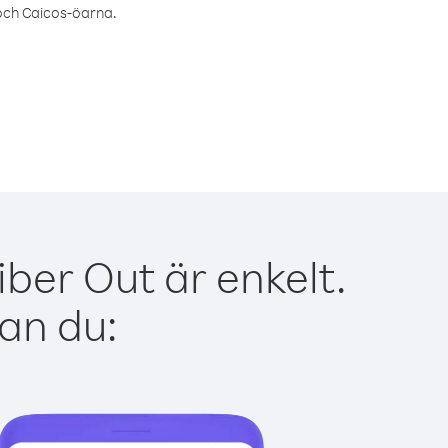
 och Caicos-öarna.
ber Out är enkelt.
kan du: