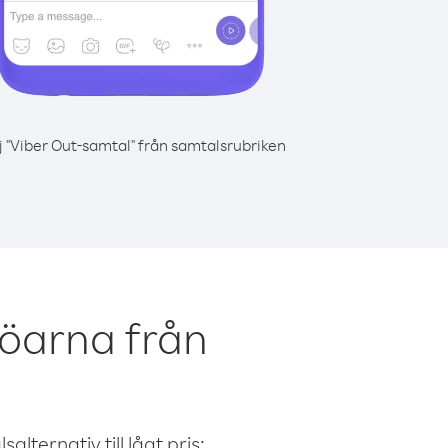
j "Viber Out-samtal" från samtalsrubriken
-öarna från
alternativ till lågt pris: