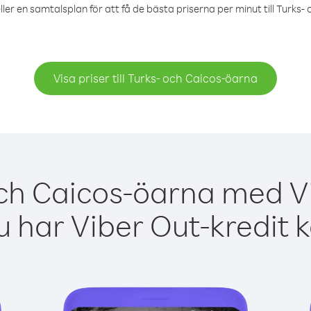
ller en samtalsplan för att få de bästa priserna per minut till Turks-
Visa priser till Turks- och Caicos-öarna
och Caicos-öarna med Vi
 har Viber Out-kredit 