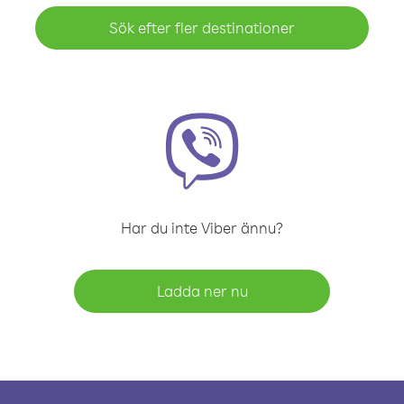
Sök efter fler destinationer
Har du inte Viber ännu?
Ladda ner nu