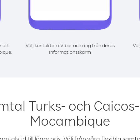
r att
Välj kontakten i Viber och ring från deras
Väl
bique,
informationsskärm
mtal Turks- och Caicos
Mocambique
talstid till lägre pris. Välj från våra flexibla samtals