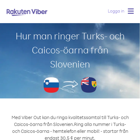
Logga in
Togg
navig
Hur man ringer Turks- och
Caicos-öarna från
Slovenien
Med Viber Out kan du ringa kvalitetssamtal till Turks- och
Caicos-öarna från Slovenien.
Ring alla nummer i Turks-
och Caicos-öarna - hemtelefon eller mobil! - startar från
endast 30.5 ¢ per minut.