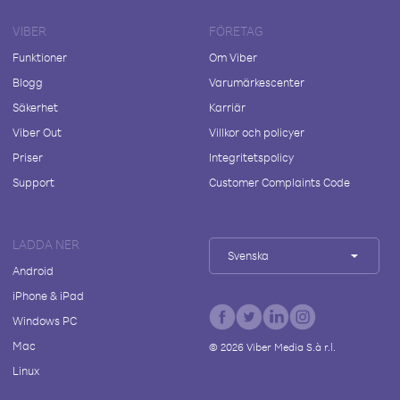
VIBER
FÖRETAG
Funktioner
Om Viber
Blogg
Varumärkescenter
Säkerhet
Karriär
Viber Out
Villkor och policyer
Priser
Integritetspolicy
Support
Customer Complaints Code
LADDA NER
Svenska
Android
iPhone & iPad
Windows PC
Mac
©
2026
Viber Media S.à r.l.
Linux