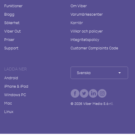
Funktioner
Om Viber
Blogg
Varumärkescenter
Säkerhet
Karriär
Viber Out
Villkor och policyer
Priser
Integritetspolicy
Support
Customer Complaints Code
LADDA NER
Svenska
Android
iPhone & iPad
Windows PC
Mac
©
2026
Viber Media S.à r.l.
Linux