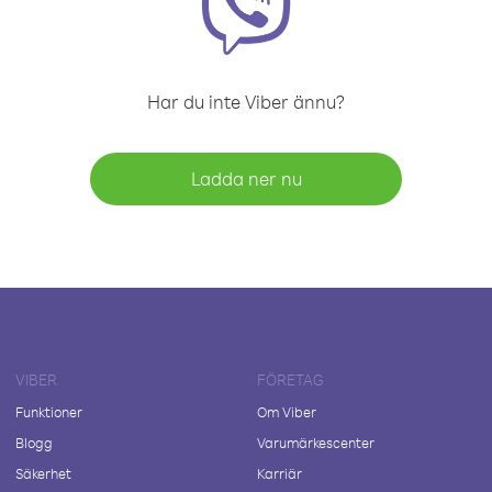
Har du inte Viber ännu?
Ladda ner nu
VIBER
FÖRETAG
Funktioner
Om Viber
Blogg
Varumärkescenter
Säkerhet
Karriär