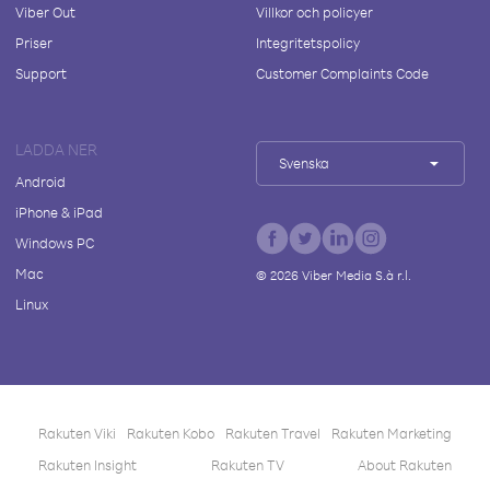
Viber Out
Villkor och policyer
Priser
Integritetspolicy
Support
Customer Complaints Code
LADDA NER
Svenska
Android
iPhone & iPad
Windows PC
Mac
©
2026
Viber Media S.à r.l.
Linux
Rakuten Viki
Rakuten Kobo
Rakuten Travel
Rakuten Marketing
Rakuten Insight
Rakuten TV
About Rakuten